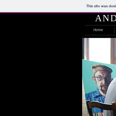
This site was des
AND
Home