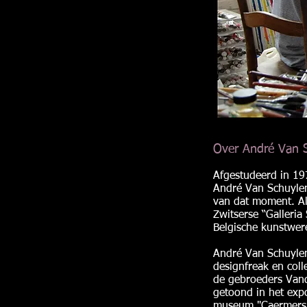
Over André Van 
Afgestudeerd in 19
André Van Schuylenb
van dat moment. Al
Zwitserse “Galleria
Belgische kunstwer
André Van Schuylen
designfreak en coll
de gebroeders Vand
getoond in het expos
museum "Caermersk