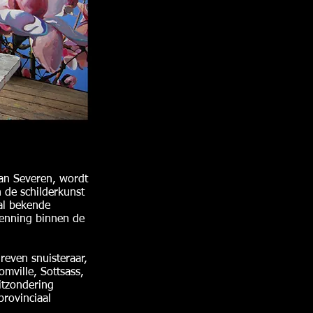
Van Severen, wordt
n de schilderkunst
al bekende
rkenning binnen de
reven snuisteraar,
omville, Sottsass,
itzondering
provinciaal