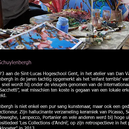
Schuylenbergh
73 aan de Sint-Lucas Hogeschool Gent, in het atelier van Dan 
ergh in de jaren tachtig opgemerkt als het ‘enfant terrible’ va
 snel wordt hij onder de vleugels genomen van de internationa
 Sacchetti”, wat misschien ten koste is gegaan van een lokale e
eld.
bergh is niet enkel een pur sang kunstenaar, maar ook een ged
ectioneur. Zijn hallucinante verzameling keramiek van Picasso, S
eweghe, Lampecco, Portanier en vele anderen werd bij hoge u
itiedeel ‘Les Collections d’André’, op zijn retrospectieve in het 
looster" in 2013.